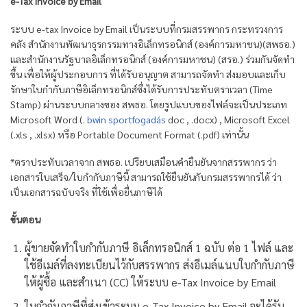
e-Tax Invoice by Email
ระบบ e-tax Invoice by Email เป็นระบบที่กรมสรรพากร กระทรวงการ
คลัง สํานักงานพัฒนาธุรกรรมทางอิเล็กทรอนิกส์ (องค์การมหาชน)(สพธอ.)
และสํานักงานรัฐบาลอิเล็กทรอนิกส์ (องค์การมหาชน) (สรอ.) ร่วมกันจัดทำ
ขึ้น เพื่อให้ผู้ประกอบการ ที่ได้รับอนุญาต สามารถจัดทำ ส่งมอบและเก็บ
รักษาใบกำกับภาษีอิเล็กทรอนิกส์ซึ่งได้รับการประทับตราเวลา (Time
Stamp) ผ่านระบบกลางของ สพธอ. โดยรูปแบบของไฟล์จะเป็นประเภท
Microsoft Word (.
bwin sportfogadás
doc , .docx) , Microsoft Excel
(.xls , .xlsx) หรือ Portable Document Format (.pdf) เท่านั้น
*ตราประทับเวลาจาก สพธอ. เปรียบเสมือนคำยืนยันจากสรรพากร ว่า
เอกสารใบเสร็จ/ใบกำกับภาษีนี้ สามารถใช้ยืนยันกับกรมสรรพากรได้ ว่า
เป็นเอกสารฉบับจริง ที่ใช้เพื่อยื่นภาษีได้
ขั้นตอน
ผู้ขายจัดทำใบกำกับภาษี อิเล็กทรอนิกส์ 1 ฉบับ ต่อ 1 ไฟล์ และ
ใช้อีเมล์ที่ลงทะเบียนไว้กับสรรพากร ส่งอีเมล์แนบใบกำกับภาษี
ให้ผู้ซื้อ และสำเนา (CC) ให้ระบบ e-Tax Invoice by Email
ใบกำกับภาษีที่ส่งเข้าระบบ e-Tax Invoice by Email จะได้รับ