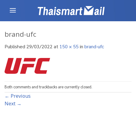
Skip
to
content
brand-ufc
Published
29/03/2022
at
150 × 55
in
brand-ufc
Both comments and trackbacks are currently closed.
←
Previous
Next
→