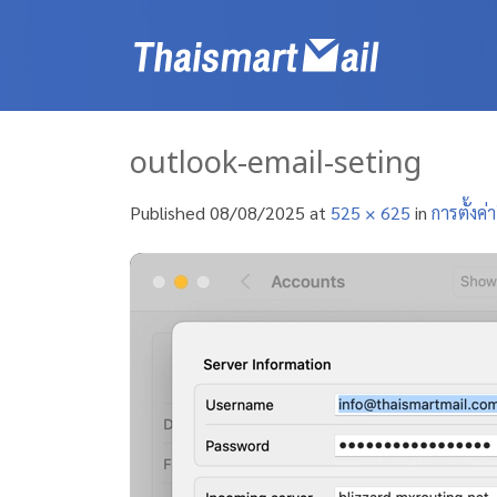
Skip
to
content
outlook-email-seting
Published
08/08/2025
at
525 × 625
in
การตั้งค