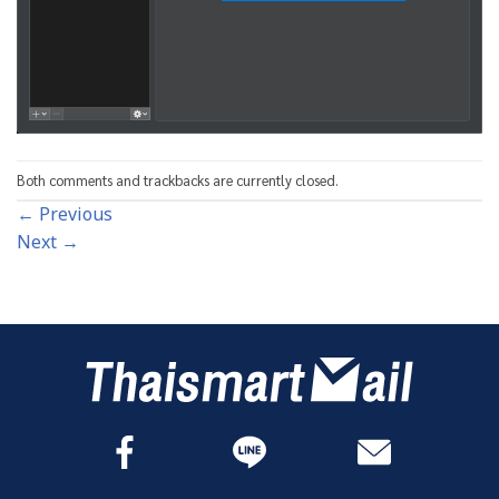
Both comments and trackbacks are currently closed.
←
Previous
Next
→