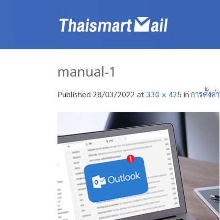
Skip
to
content
manual-1
Published
28/03/2022
at
330 × 425
in
การตั้งค